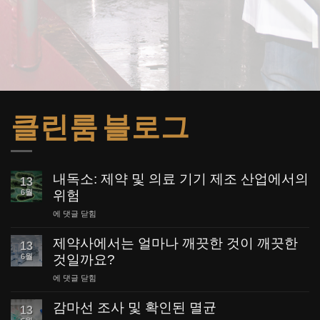
클린룸 블로그
내독소: 제약 및 의료 기기 제조 산업에서의
13
6월
위험
내
에 댓글 닫힘
독
소:
제약사에서는 얼마나 깨끗한 것이 깨끗한
13
제
6월
것일까요?
약
및
제
에 댓글 닫힘
의
약
료
사
감마선 조사 및 확인된 멸균
13
기
에