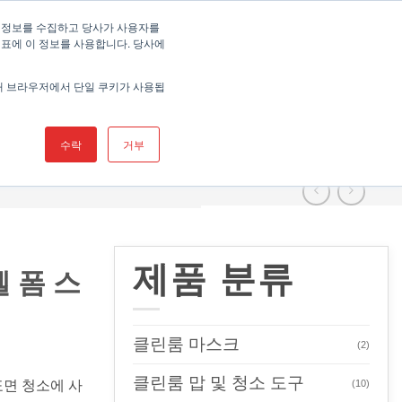
고객 관리자(Account Manager) 찾기
 정보를 수집하고 당사가 사용자를
지표에 이 정보를 사용합니다. 당사에
해 브라우저에서 단일 쿠키가 사용됩
주요 사업부문
제품
자료
지원
회사 연락 정보
수락
거부
제품 분류
셀 폼 스
클린룸 마스크
(2)
클린룸 맙 및 청소 도구
(10)
 표면 청소에 사