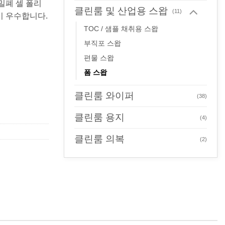
밀폐 셀 폴리
클린룸 및 산업용 스왑
(11)
이 우수합니다.
TOC / 샘플 채취용 스왑
부직포 스왑
편물 스왑
폼 스왑
클린룸 와이퍼
(38)
클린룸 용지
(4)
클린룸 의복
(2)