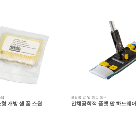
스왑
클린룸 맙 및 청소 도구
 소형 개방 셀 폼 스왑
인체공학적 플랫 맙 하드웨