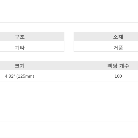
구조
소재
기타
거품
크기
팩당 개수
4.92″ (125mm)
100