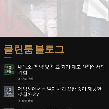
클린룸 블로그
내독소: 제약 및 의료 기기 제조 산업에서의
13
6월
위험
내
에 댓글 닫힘
독
소:
제약사에서는 얼마나 깨끗한 것이 깨끗한
13
제
6월
것일까요?
약
및
제
에 댓글 닫힘
의
약
료
사