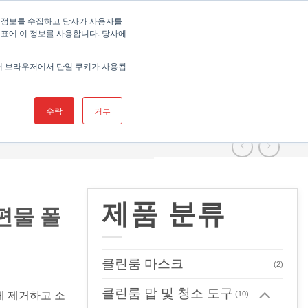
고객 관리자(Account Manager) 찾기
 정보를 수집하고 당사가 사용자를
지표에 이 정보를 사용합니다. 당사에
해 브라우저에서 단일 쿠키가 사용됩
주요 사업부문
제품
자료
지원
회사 연락 정보
수락
거부
제품 분류
 편물 폴
클린룸 마스크
(2)
클린룸 맙 및 청소 도구
(10)
쉽게 제거하고 소