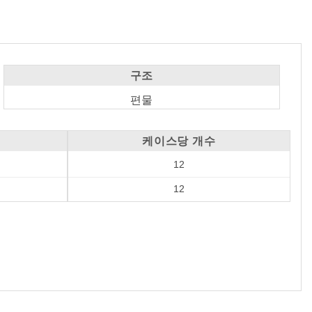
구조
편물
케이스당 개수
12
12