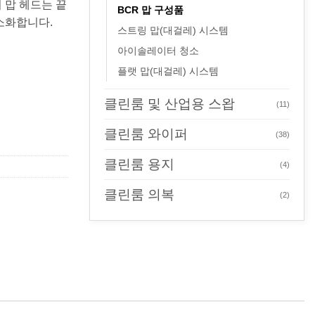
 맙 헤드는 끝
BCR 맙 구성품
소화합니다.
스트링 맙(대걸레) 시스템
아이솔레이터 청소
플랫 맙(대걸레) 시스템
클린룸 및 산업용 스왑
(11)
클린룸 와이퍼
(38)
클린룸 용지
(4)
클린룸 의복
(2)